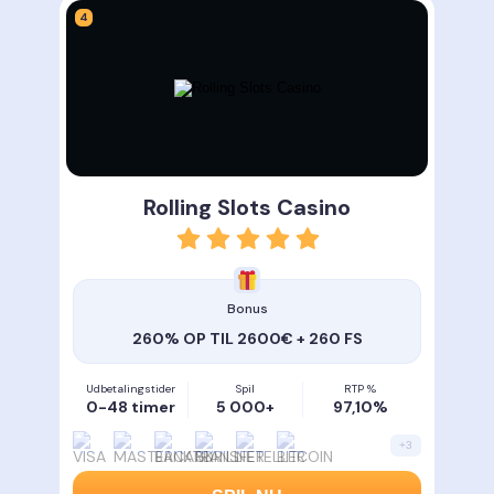
Rolling Slots Casino
rating
4.9
Bonus
260% OP TIL 2600€ + 260 FS
Udbetalingstider
Spil
RTP %
0-48 timer
5 000+
97,10%
+
3