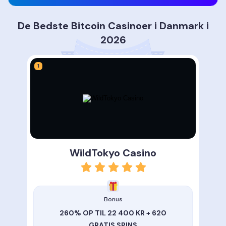
ABONNER
De Bedste Bitcoin Casinoer i Danmark i
2026
WildTokyo Casino
rating
5
Bonus
260% OP TIL 22 400 KR + 620
GRATIS SPINS