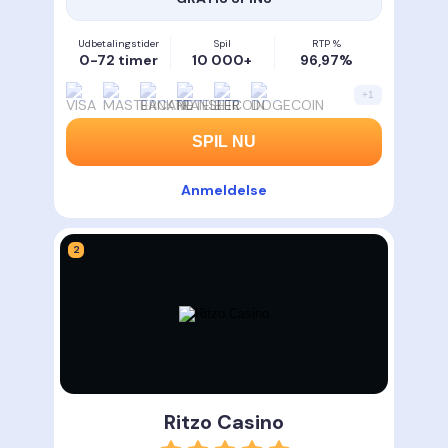
Udbetalingstider
Spil
RTP %
0-72 timer
10 000+
96,97%
+
1
SPIL NU
Anmeldelse
Ritzo Casino