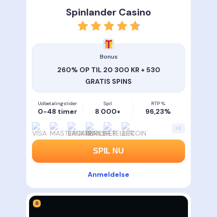
Spinlander Casino
rating
4.7
Bonus
260% OP TIL 20 300 KR + 530
GRATIS SPINS
Udbetalingstider
Spil
RTP %
0-48 timer
8 000+
96,23%
+
2
SPIL NU
Anmeldelse