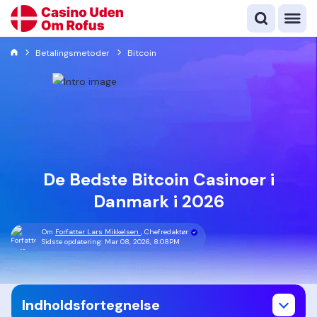
Betalingsmetoder
Bitcoin
De Bedste Bitcoin Casinoer i
⚡ Vil du modtage eksklusive bonusser?
Danmark i 2026
Tilmeld dig nu for at modtage særlige rabatter, de seneste nyheder og
eksklusive tilbud direkte i din indbakke!
Om
Forfatter Lars Mikkelsen
, Chefredaktør
Sidste opdatering:
Mar 08, 2026, 8:08PM
Jeg bekræfter, at jeg er mindst 18 år gammel og accepterer
brugsbetingelserne, privatlivspolitikken og accepterer at modtage
nyhedsbreve fra casinoerudenomrofus.com.
Indholdsfortegnelse