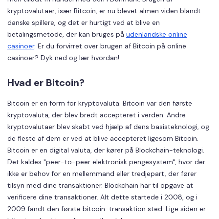
kryptovalutaer, især Bitcoin, er nu blevet almen viden blandt
danske spillere, og det er hurtigt ved at blive en
betalingsmetode, der kan bruges på
udenlandske online
casinoer
. Er du forvirret over brugen af Bitcoin på online
casinoer? Dyk ned og lær hvordan!
Hvad er Bitcoin?
Bitcoin er en form for kryptovaluta. Bitcoin var den første
kryptovaluta, der blev bredt accepteret i verden. Andre
kryptovalutaer blev skabt ved hjælp af dens basisteknologi, og
de fleste af dem er ved at blive accepteret ligesom Bitcoin.
Bitcoin er en digital valuta, der kører på Blockchain-teknologi.
Det kaldes "peer-to-peer elektronisk pengesystem", hvor der
ikke er behov for en mellemmand eller tredjepart, der fører
tilsyn med dine transaktioner. Blockchain har til opgave at
verificere dine transaktioner. Alt dette startede i 2008, og i
2009 fandt den første bitcoin-transaktion sted. Lige siden er