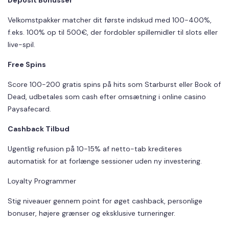
Deposit Bonusser
Velkomstpakker matcher dit første indskud med 100-400%,
f.eks. 100% op til 500€, der fordobler spillemidler til slots eller
live-spil.
Free Spins
Score 100-200 gratis spins på hits som Starburst eller Book of
Dead, udbetales som cash efter omsætning i online casino
Paysafecard.
Cashback Tilbud
Ugentlig refusion på 10-15% af netto-tab krediteres
automatisk for at forlænge sessioner uden ny investering.
Loyalty Programmer
Stig niveauer gennem point for øget cashback, personlige
bonuser, højere grænser og eksklusive turneringer.