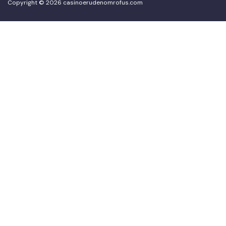
Copyright © 2026 casinoerudenomrofus.com