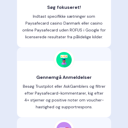
Søg fokuseret!
Indtast specifikke sætninger som
Paysafecard casino Danmark eller casino
online Paysafecard uden ROFUS i Google for
licenserede resultater fra pålidelige kilder.
Gennemgå Anmeldelser
Besøg Trustpilot eller AskGamblers og filtrer
efter Paysafecard-kommentarer, kig efter
4+ stjerner og positive noter om voucher-
hastighed og supportrespons.