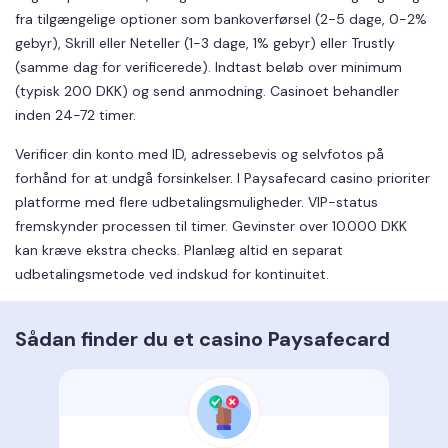
fra tilgængelige optioner som bankoverførsel (2-5 dage, 0-2%
gebyr), Skrill eller Neteller (1-3 dage, 1% gebyr) eller Trustly
(samme dag for verificerede). Indtast beløb over minimum
(typisk 200 DKK) og send anmodning. Casinoet behandler
inden 24-72 timer.
Verificer din konto med ID, adressebevis og selvfotos på
forhånd for at undgå forsinkelser. I Paysafecard casino prioriter
platforme med flere udbetalingsmuligheder. VIP-status
fremskynder processen til timer. Gevinster over 10.000 DKK
kan kræve ekstra checks. Planlæg altid en separat
udbetalingsmetode ved indskud for kontinuitet.
Sådan finder du et casino Paysafecard