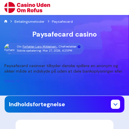
Betalingsmetoder
Paysafecard
Paysafecard casino
Om
Forfatter Lars Mikkelsen
, Chefredaktør
Sidste opdatering:
Mar 27, 2026, 4:25PM
Paysafecard casinoer tilbyder danske spillere en anonym og
sikker måde at indskyde på uden at dele bankoplysninger eller
kortdetaljer. Casino med Paysafecard bruger forudbetalte
Udvid
vouchers, der købes i butikker som 7-Eleven eller online.
Paysafecard casino online sikrer øjeblikkelige transaktioner i
Paysafecard platforme, perfekt til privacy-bevidste brugere
uden gebyrer eller komplicerede opsætninger.
Indholdsfortegnelse