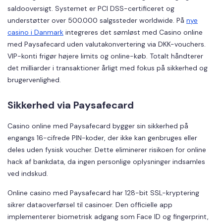
saldooversigt. Systemet er PCI DSS-certificeret og
understøtter over 500.000 salgssteder worldwide. På
nye
casino i Danmark
integreres det sømløst med Casino online
med Paysafecard uden valutakonvertering via DKK-vouchers.
VIP-konti frigør højere limits og online-køb. Totalt håndterer
det milliarder i transaktioner årligt med fokus på sikkerhed og
brugervenlighed.
Sikkerhed via Paysafecard
Casino online med Paysafecard bygger sin sikkerhed på
engangs 16-cifrede PIN-koder, der ikke kan genbruges eller
deles uden fysisk voucher. Dette eliminerer risikoen for online
hack af bankdata, da ingen personlige oplysninger indsamles
ved indskud.
Online casino med Paysafecard har 128-bit SSL-kryptering
sikrer dataoverførsel til casinoer. Den officielle app
implementerer biometrisk adgang som Face ID og fingerprint,