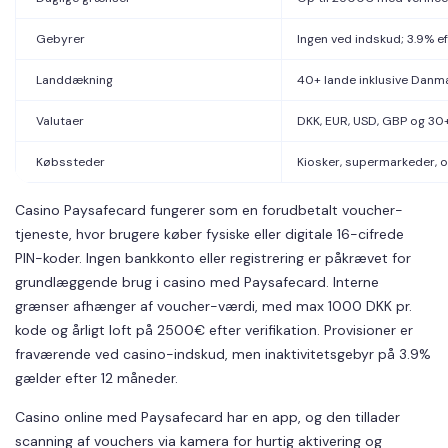
Gebyrer
Ingen ved indskud; 3.9% ef
Landdækning
40+ lande inklusive Danm
Valutaer
DKK, EUR, USD, GBP og 30
Købssteder
Kiosker, supermarkeder, o
Casino Paysafecard fungerer som en forudbetalt voucher-
tjeneste, hvor brugere køber fysiske eller digitale 16-cifrede
PIN-koder. Ingen bankkonto eller registrering er påkrævet for
grundlæggende brug i casino med Paysafecard. Interne
grænser afhænger af voucher-værdi, med max 1000 DKK pr.
kode og årligt loft på 2500€ efter verifikation. Provisioner er
fraværende ved casino-indskud, men inaktivitetsgebyr på 3.9%
gælder efter 12 måneder.
Casino online med Paysafecard har en app, og den tillader
scanning af vouchers via kamera for hurtig aktivering og