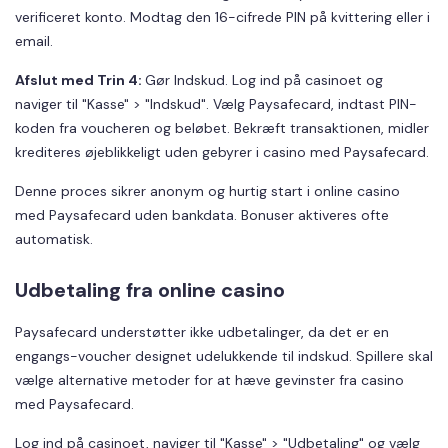
verificeret konto. Modtag den 16-cifrede PIN på kvittering eller i
email.
Afslut med Trin 4:
Gør Indskud. Log ind på casinoet og
naviger til "Kasse" > "Indskud". Vælg Paysafecard, indtast PIN-
koden fra voucheren og beløbet. Bekræft transaktionen, midler
krediteres øjeblikkeligt uden gebyrer i casino med Paysafecard.
Denne proces sikrer anonym og hurtig start i online casino
med Paysafecard uden bankdata. Bonuser aktiveres ofte
automatisk.
Udbetaling fra online casino
Paysafecard understøtter ikke udbetalinger, da det er en
engangs-voucher designet udelukkende til indskud. Spillere skal
vælge alternative metoder for at hæve gevinster fra casino
med Paysafecard.
Log ind på casinoet, naviger til "Kasse" > "Udbetaling" og vælg