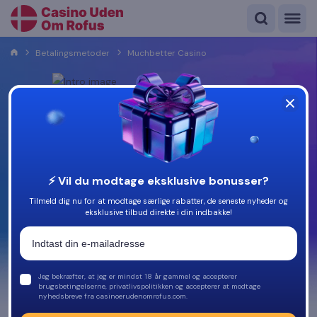
Betalingsmetoder
Muchbetter Casino
Muchbetter casino
⚡ Vil du modtage eksklusive bonusser?
Tilmeld dig nu for at modtage særlige rabatter, de seneste nyheder og
Om
Forfatter Lars Mikkelsen
, Chefredaktør
eksklusive tilbud direkte i din indbakke!
Sidste opdatering:
Mar 08, 2026, 8:10PM
Forestil dig at være klar til at spinne løs på slots, men vente
evigt på betalingsbekræftelse, frustrerende for enhver på
Jeg bekræfter, at jeg er mindst 18 år gammel og accepterer
Muchbetter casino. Muchbetter løser det med øjeblikkelige
brugsbetingelserne, privatlivspolitikken og accepterer at modtage
Udvid
overførsler direkte fra appen på casino med Muchbetter. Her
nyhedsbreve fra casinoerudenomrofus.com.
finder du de bedste Muchbetter casinoer, trin-for-trin-guider