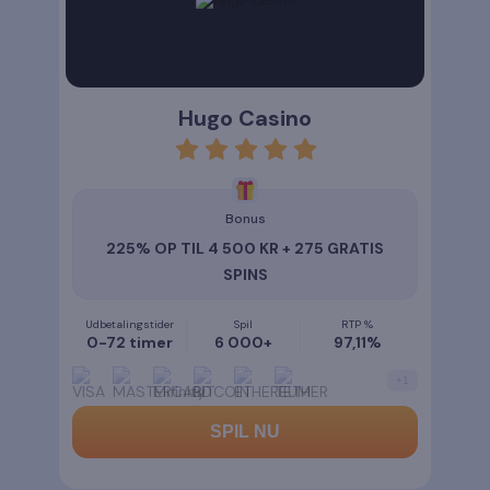
Hugo Casino
rating
5
Bonus
225% OP TIL 4 500 KR + 275 GRATIS
SPINS
Udbetalingstider
Spil
RTP %
0-72 timer
6 000+
97,11%
+
1
SPIL NU