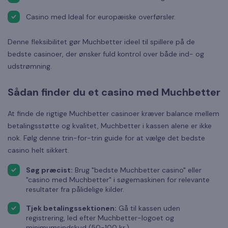
Casino med Ideal for europæiske overførsler.
Denne fleksibilitet gør Muchbetter ideel til spillere på de
bedste casinoer, der ønsker fuld kontrol over både ind- og
udstrømning.
Sådan finder du et casino med Muchbetter
At finde de rigtige Muchbetter casinoer kræver balance mellem
betalingsstøtte og kvalitet, Muchbetter i kassen alene er ikke
nok. Følg denne trin-for-trin guide for at vælge det bedste
casino helt sikkert.
Søg præcist:
Brug "bedste Muchbetter casino" eller
"casino med Muchbetter" i søgemaskinen for relevante
resultater fra pålidelige kilder.
Tjek betalingssektionen:
Gå til kassen uden
registrering, led efter Muchbetter-logoet og
minimumsindskud (50-100 kr.).