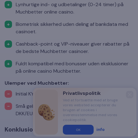
Lynhurtige ind- og udbetalinger (0-24 timer) på
Muchbetter online casino.
Biometrisk sikkerhed uden deling af bankdata med
casinoet.
Cashback-point og VIP-niveauer giver rabatter på
de bedste Muchbetter casinoer.
Fuldt kompatibel med bonusser uden eksklusioner
på online casino Muchbetter.
Ulemper ved Muchbetter:
Privatlivspolitik
Initial KYC-verificering tager 1-2 dage før fuld brug.
Clos
Ved at fortsætte med at bruge
moda
vores websted accepterer du
Små gebyrer (0-2%) ved valutakonvertering udenfor
brugen af cookies i
DKK/EUR.
overensstemmelse med vores
cookiepolitik.
Konklusion
info
OK