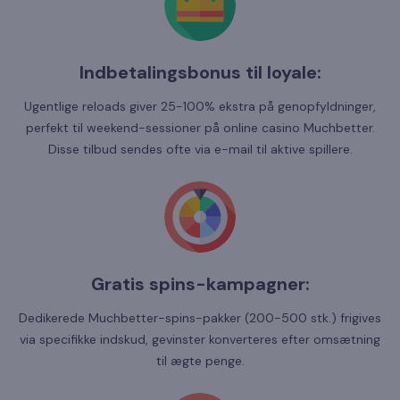
Indbetalingsbonus til loyale:
Ugentlige reloads giver 25-100% ekstra på genopfyldninger,
perfekt til weekend-sessioner på online casino Muchbetter.
Disse tilbud sendes ofte via e-mail til aktive spillere.
Gratis spins-kampagner:
Dedikerede Muchbetter-spins-pakker (200-500 stk.) frigives
via specifikke indskud, gevinster konverteres efter omsætning
til ægte penge.