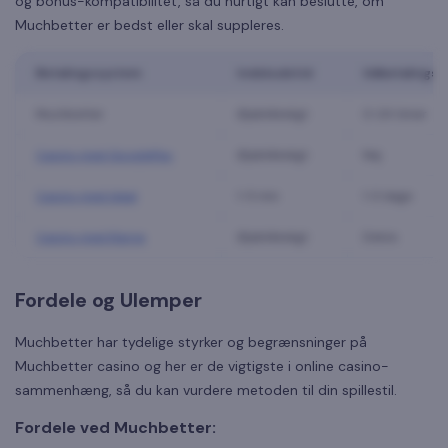
og bonus-kompatibilitet, så du hurtigt kan beslutte, om
Muchbetter er bedst eller skal suppleres.
Betalingssystem
Indskudstid
Udbetalingst
Muchbetter
Øjeblikkeligt
0-24 timer
Casino med GooglePay
Øjeblikkeligt
Nej
Casino med Ideal
1-5 min
1-3 dage
Casino med Klarna
Øjeblikkeligt
Delvis
Fordele og Ulemper
Muchbetter har tydelige styrker og begrænsninger på
Muchbetter casino og her er de vigtigste i online casino-
sammenhæng, så du kan vurdere metoden til din spillestil.
Fordele ved Muchbetter: