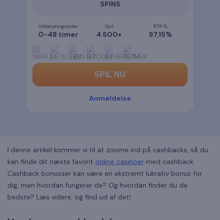
SPINS
Udbetalingstider
Spil
RTP %
0-48 timer
4 500+
97,15%
SPIL NU
Anmeldelse
I denne artikel kommer vi til at zoome ind på cashbacks, så du
kan finde dit næste favorit
online casinoer
med cashback.
Cashback bonusser kan være en ekstremt lukrativ bonus for
dig, men hvordan fungerer de? Og hvordan finder du de
bedste? Læs videre, og find ud af det!