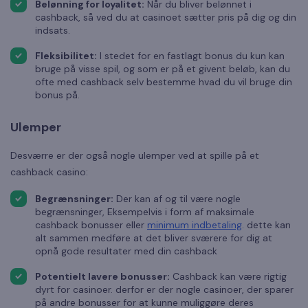
Belønning for loyalitet:
Når du bliver belønnet i
cashback, så ved du at casinoet sætter pris på dig og din
indsats.
Fleksibilitet:
I stedet for en fastlagt bonus du kun kan
bruge på visse spil, og som er på et givent beløb, kan du
ofte med cashback selv bestemme hvad du vil bruge din
bonus på.
Ulemper
Desværre er der også nogle ulemper ved at spille på et
cashback casino:
Begrænsninger:
Der kan af og til være nogle
begrænsninger, Eksempelvis i form af maksimale
cashback bonusser eller
minimum indbetaling
. dette kan
alt sammen medføre at det bliver sværere for dig at
opnå gode resultater med din cashback
Potentielt lavere bonusser:
Cashback kan være rigtig
dyrt for casinoer. derfor er der nogle casinoer, der sparer
på andre bonusser for at kunne muliggøre deres