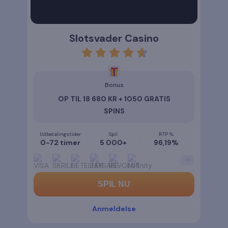
Slotsvader Casino
rating
4.6
Bonus
OP TIL 18 680 KR + 1050 GRATIS
SPINS
Udbetalingstider
Spil
RTP %
0-72 timer
5 000+
96,19%
+
5
SPIL NU
Anmeldelse