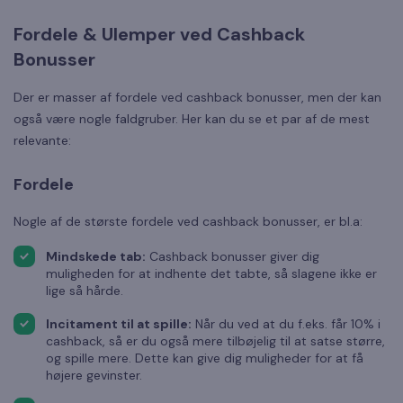
Fordele & Ulemper ved Cashback
Bonusser
Der er masser af fordele ved cashback bonusser, men der kan
også være nogle faldgruber. Her kan du se et par af de mest
relevante:
Fordele
Nogle af de største fordele ved cashback bonusser, er bl.a:
Mindskede tab:
Cashback bonusser giver dig
muligheden for at indhente det tabte, så slagene ikke er
lige så hårde.
Incitament til at spille:
Når du ved at du f.eks. får 10% i
cashback, så er du også mere tilbøjelig til at satse større,
og spille mere. Dette kan give dig muligheder for at få
højere gevinster.