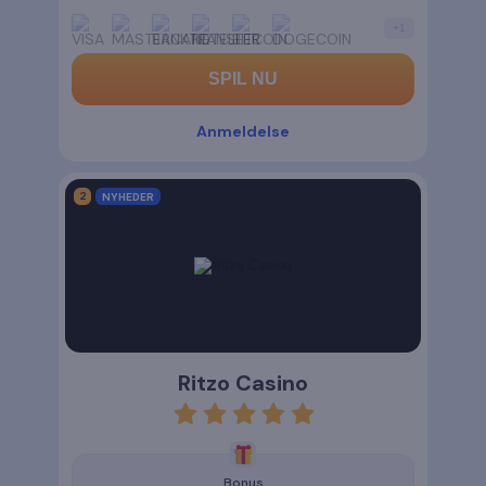
+
1
SPIL NU
Anmeldelse
NYHEDER
Ritzo Casino
rating
5
Bonus