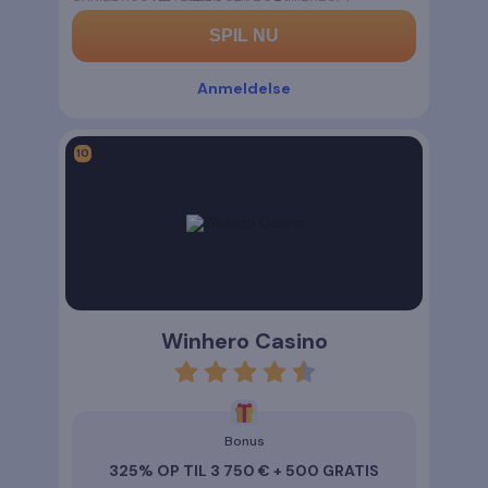
SPIL NU
Anmeldelse
Winhero Casino
rating
4.5
Bonus
325% OP TIL 3 750 € + 500 GRATIS