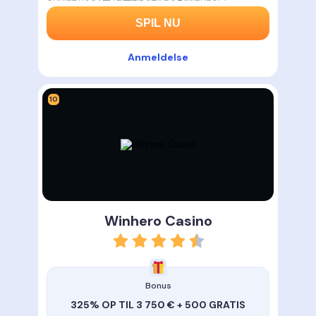
SPIL NU
Anmeldelse
Winhero Casino
rating
4.5
Bonus
325% OP TIL 3 750 € + 500 GRATIS