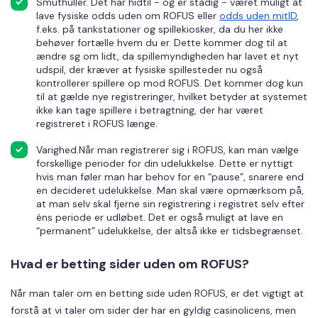
Smuthuller. Det har hidtil - og er stadig - været muligt at
lave fysiske odds uden om ROFUS eller
odds uden mitID
,
f.eks. på tankstationer og spillekiosker, da du her ikke
behøver fortælle hvem du er. Dette kommer dog til at
ændre sg om lidt, da spillemyndigheden har lavet et nyt
udspil, der kræver at fysiske spillesteder nu også
kontrollerer spillere op mod ROFUS. Det kommer dog kun
til at gælde nye registreringer, hvilket betyder at systemet
ikke kan tage spillere i betragtning, der har været
registreret i ROFUS længe.
Varighed.Når man registrerer sig i ROFUS, kan man vælge
forskellige perioder for din udelukkelse. Dette er nyttigt
hvis man føler man har behov for en “pause”, snarere end
en decideret udelukkelse. Man skal være opmærksom på,
at man selv skal fjerne sin registrering i registret selv efter
éns periode er udløbet. Det er også muligt at lave en
“permanent” udelukkelse, der altså ikke er tidsbegrænset.
Hvad er betting sider uden om ROFUS?
Når man taler om en betting side uden ROFUS, er det vigtigt at
forstå at vi taler om sider der har en gyldig casinolicens, men