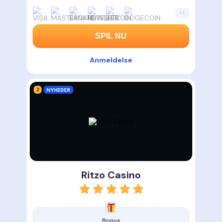
+
1
SPIL NU
Anmeldelse
NYHEDER
Ritzo Casino
rating
5
Bonus