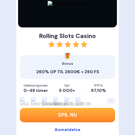
Rolling Slots Casino
rating
4.9
Bonus
260% OP TIL 2600€ + 260 FS
Udbetalingstider
Spil
RTP %
0-48 timer
5 000+
97,10%
+
3
SPIL NU
Anmeldelse