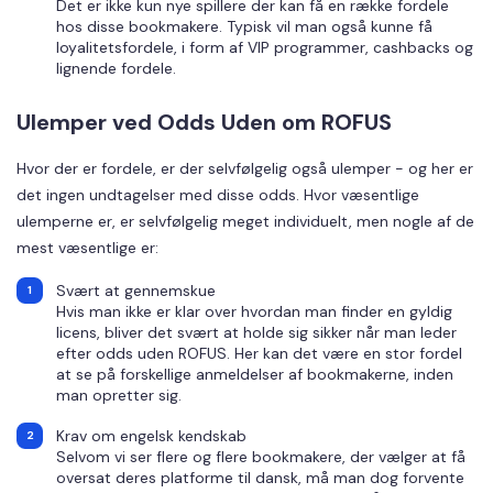
Det er ikke kun nye spillere der kan få en række fordele
hos disse bookmakere. Typisk vil man også kunne få
loyalitetsfordele, i form af VIP programmer, cashbacks og
lignende fordele.
Ulemper ved Odds Uden om ROFUS
Hvor der er fordele, er der selvfølgelig også ulemper - og her er
det ingen undtagelser med disse odds. Hvor væsentlige
ulemperne er, er selvfølgelig meget individuelt, men nogle af de
mest væsentlige er:
Svært at gennemskue
Hvis man ikke er klar over hvordan man finder en gyldig
licens, bliver det svært at holde sig sikker når man leder
efter odds uden ROFUS. Her kan det være en stor fordel
at se på forskellige anmeldelser af bookmakerne, inden
man opretter sig.
Krav om engelsk kendskab
Selvom vi ser flere og flere bookmakere, der vælger at få
oversat deres platforme til dansk, må man dog forvente