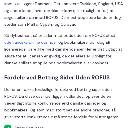
som ikke ligger i Danmark. Det kan være Tyskland, England, USA
og andre lande, hvor der ikke er krav (eller mulighed for) at
søge spillere op imod ROFUS. De mest populære lande er dog
steder som Malta, Cypern og Curaçao.
Så dybest set, så er sider med odds uden om ROFUS altså
udenlandske online casinoer
og bookmakere, der dog ER
licenserede, bare ikke med danske licenser. Her er det vigtigt at
sørge for at licensen er gyldig, da det ellers er ulovligt for
danske spillere at spille hos bookmakeren eller casinoet.
Fordele ved Betting Sider Uden ROFUS
Der er en række forskellige fordele ved betting sider uden
ROFUS. Da disse casinoer ligger i udlandet, oplever de en
væsentligt større konkurrence end danske casinoer og
bookmakere. Og som med stort set alle andre brancher, så
giver større konkurrence også større fordele for slutbrugeren.