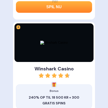
SPIL NU
Winshark Casino
rating
4.7
Bonus
240% OP TIL 18 500 KR + 300
GRATIS SPINS