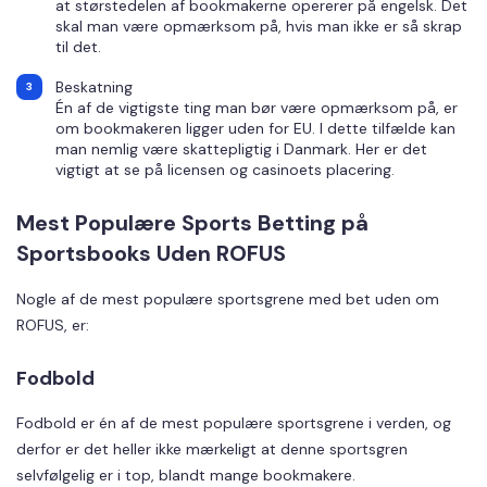
at størstedelen af bookmakerne opererer på engelsk. Det
skal man være opmærksom på, hvis man ikke er så skrap
til det.
Beskatning
Én af de vigtigste ting man bør være opmærksom på, er
om bookmakeren ligger uden for EU. I dette tilfælde kan
man nemlig være skattepligtig i Danmark. Her er det
vigtigt at se på licensen og casinoets placering.
Mest Populære Sports Betting på
Sportsbooks Uden ROFUS
Nogle af de mest populære sportsgrene med bet uden om
ROFUS, er:
Fodbold
Fodbold er én af de mest populære sportsgrene i verden, og
derfor er det heller ikke mærkeligt at denne sportsgren
selvfølgelig er i top, blandt mange bookmakere.