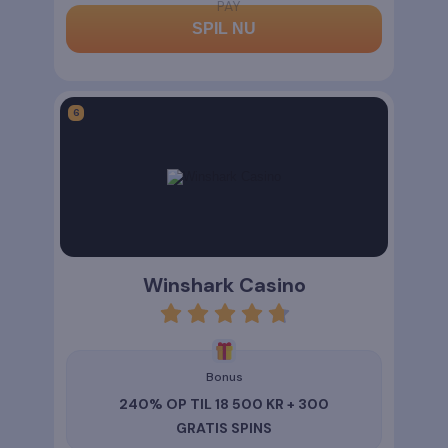
SPIL NU
Winshark Casino
rating
4.7
Bonus
240% OP TIL 18 500 KR + 300
GRATIS SPINS