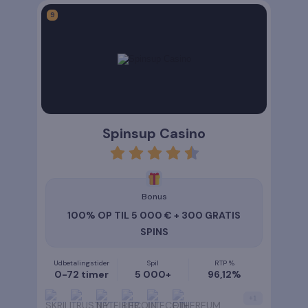
Spinsup Casino
rating
4.5
Bonus
100% OP TIL 5 000 € + 300 GRATIS
SPINS
Udbetalingstider
Spil
RTP %
0-72 timer
5 000+
96,12%
+
1