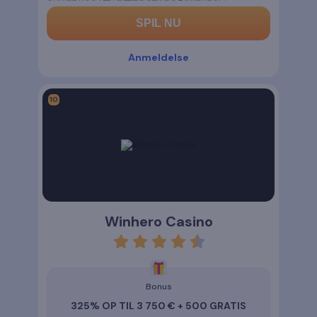
SPIL NU
Anmeldelse
Winhero Casino
rating
4.5
Bonus
325% OP TIL 3 750 € + 500 GRATIS