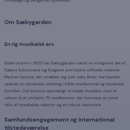
forskellige og berigende oplevelser.
Om Sæbygarden
En rig musikalsk arv
Siden starten i 1955 har Sæbygarden været en integreret del af
Sæbys kulturscene og fungeret som byens officielle orkester.
Med en historie, der strækker sig over seks årtier, har bandet
oplevet en dynamisk udvikling i både medlemstal og musikalsk
formåen. Det bestod oprindeligt af lokale musikere, men er
vokset til at omfatte 70 medlemmer, der fremviser en bred
vifte af musikalske talenter og et robust repertoire.
Samfundsengagement og international
tilstedeværelse