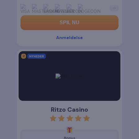
+
1
SPIL NU
Anmeldelse
NYHEDER
Ritzo Casino
rating
5
Bonus