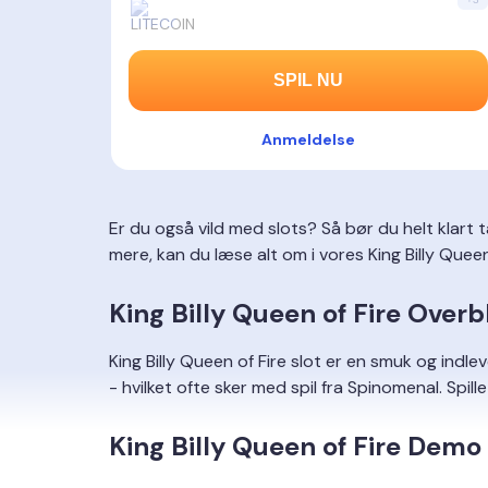
SPIL NU
Anmeldelse
Er du også vild med slots? Så bør du helt klart 
mere, kan du læse alt om i vores King Billy Quee
King Billy Queen of Fire Overb
King Billy Queen of Fire slot er en smuk og indle
- hvilket ofte sker med spil fra Spinomenal. Spil
King Billy Queen of Fire Demo 