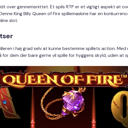
nyheder og eksklusive tilbud direkte i din indbakke!
idt over gennemsnittet. Et spils RTP er et vigtigt aspekt at ov
Denne King Billy Queen of Fire spillemaskine har en konkurrenc
ine slot.
Jeg bekræfter, at jeg er mindst 18 år gammel og accepterer brugsbetingelserne,
privatlivspolitikken og accepterer at modtage nyhedsbreve fra
tser
casinoerudenomrofus.com.
ABONNER
 spilleren i høj grad selv at kunne bestemme spillets action. Me
 for dem der bare gerne vil spille for hyggens skyld, uden at