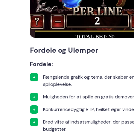
Fordele og Ulemper
Fordele:
Fængslende grafik og tema, der skaber en
spiloplevelse.
Muligheden for at spille en gratis demover
Konkurrencedygtig RTP, hvilket øger vind
Bred vifte af indsatsmuligheder, der passer 
budgetter.