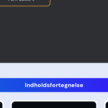
Indholdsfortegnelse