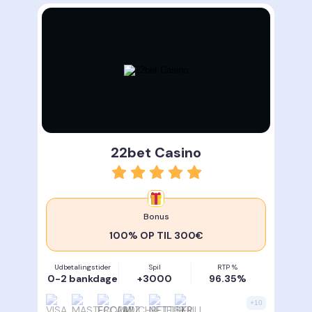
ABONNER
22bet Casino
rating
4.9
Bonus
100% OP TIL 300€
Udbetalingstider
Spil
RTP %
0-2 bankdage
+3000
96.35%
+
10