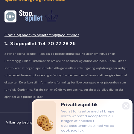
Gratis og anonym spilafhængighed afholdt
Stopspillet Tel. 70 22 28 25
а Her er alle velkomne – læs om de bedste online casino uden om rofus er en
uafhængig kilde til information om online casinoer og online casinospil, som ikke er
kontrolleret af nogen spiludbyder. Alle generelle vurderinger og vejledninger er ærligt
udarbejdet baseret på viden og erfaring fra medlemmer af vores uafhængige team af
eksperter. De er kun til informationsformål og bør ikke betragtes eller påberåbes som
juridisk rådgivning. Før du spiller på dit valgte casino, bør du altid sikre dig, at du
opfylder alle juridiske krav.
Privatlivspolitik
Clos
Ved at fortsætte med at bruge
moda
vores websted accepterer du
brugen af cookies i
Vilkår og betingelser
|
Privatlivspolitik
overensstemmelse med vores
cookiepolitik.