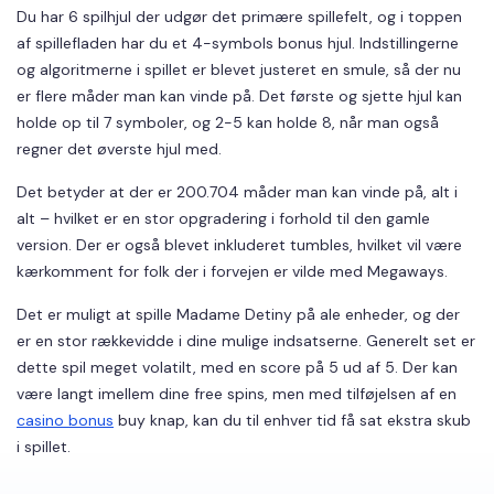
Du har 6 spilhjul der udgør det primære spillefelt, og i toppen
af spillefladen har du et 4-symbols bonus hjul. Indstillingerne
og algoritmerne i spillet er blevet justeret en smule, så der nu
er flere måder man kan vinde på. Det første og sjette hjul kan
holde op til 7 symboler, og 2-5 kan holde 8, når man også
regner det øverste hjul med.
Det betyder at der er 200.704 måder man kan vinde på, alt i
alt – hvilket er en stor opgradering i forhold til den gamle
version. Der er også blevet inkluderet tumbles, hvilket vil være
kærkomment for folk der i forvejen er vilde med Megaways.
Det er muligt at spille Madame Detiny på ale enheder, og der
er en stor rækkevidde i dine mulige indsatserne. Generelt set er
dette spil meget volatilt, med en score på 5 ud af 5. Der kan
være langt imellem dine free spins, men med tilføjelsen af en
casino bonus
buy knap, kan du til enhver tid få sat ekstra skub
i spillet.