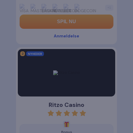
+
1
SPIL NU
Anmeldelse
NYHEDER
Ritzo Casino
rating
5
Bonus