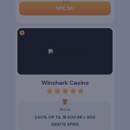
SPIL NU
Winshark Casino
rating
4.7
Bonus
240% OP TIL 18 500 KR + 300
GRATIS SPINS