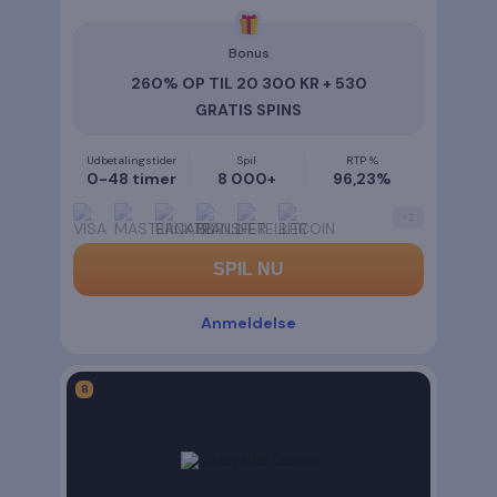
4.7
Bonus
260% OP TIL 20 300 KR + 530
GRATIS SPINS
Udbetalingstider
Spil
RTP %
0-48 timer
8 000+
96,23%
+
2
SPIL NU
Anmeldelse