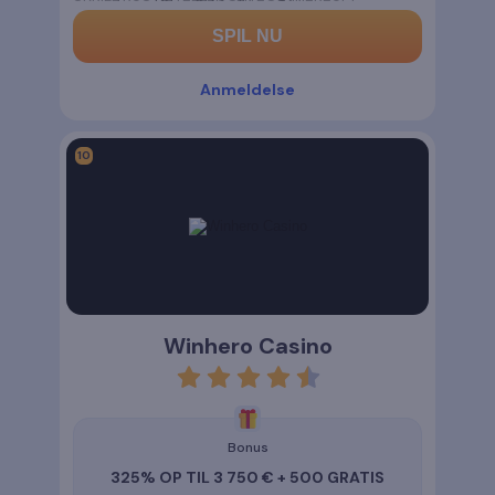
SPIL NU
Anmeldelse
Winhero Casino
rating
4.5
Bonus
325% OP TIL 3 750 € + 500 GRATIS