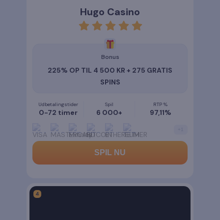
Hugo Casino
rating
5
Bonus
225% OP TIL 4 500 KR + 275 GRATIS
SPINS
Udbetalingstider
Spil
RTP %
0-72 timer
6 000+
97,11%
+
1
SPIL NU