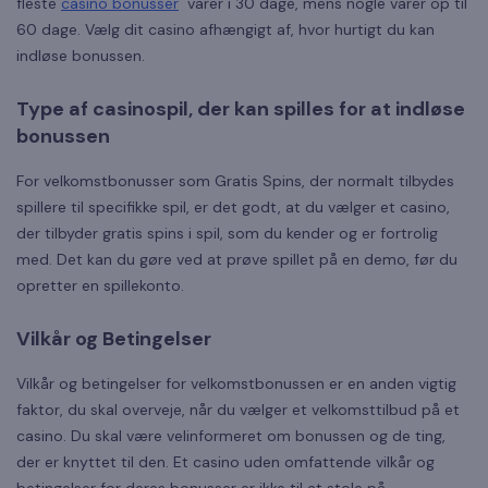
fleste
casino bonusser
varer i 30 dage, mens nogle varer op til
60 dage. Vælg dit casino afhængigt af, hvor hurtigt du kan
indløse bonussen.
Type af casinospil, der kan spilles for at indløse
bonussen
For velkomstbonusser som Gratis Spins, der normalt tilbydes
spillere til specifikke spil, er det godt, at du vælger et casino,
der tilbyder gratis spins i spil, som du kender og er fortrolig
med. Det kan du gøre ved at prøve spillet på en demo, før du
opretter en spillekonto.
Vilkår og Betingelser
Vilkår og betingelser for velkomstbonussen er en anden vigtig
faktor, du skal overveje, når du vælger et velkomsttilbud på et
casino. Du skal være velinformeret om bonussen og de ting,
der er knyttet til den. Et casino uden omfattende vilkår og