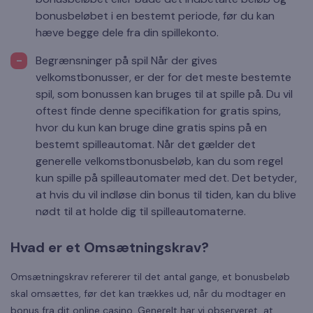
bonusbeløbet i en bestemt periode, før du kan
hæve begge dele fra din spillekonto.
Begrænsninger på spil Når der gives
velkomstbonusser, er der for det meste bestemte
spil, som bonussen kan bruges til at spille på. Du vil
oftest finde denne specifikation for gratis spins,
hvor du kun kan bruge dine gratis spins på en
bestemt spilleautomat. Når det gælder det
generelle velkomstbonusbeløb, kan du som regel
kun spille på spilleautomater med det. Det betyder,
at hvis du vil indløse din bonus til tiden, kan du blive
nødt til at holde dig til spilleautomaterne.
Hvad er et Omsætningskrav?
Omsætningskrav refererer til det antal gange, et bonusbeløb
skal omsættes, før det kan trækkes ud, når du modtager en
bonus fra dit online casino. Generelt har vi observeret, at