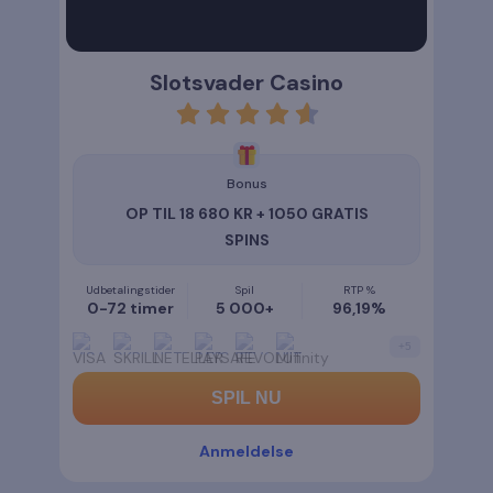
Slotsvader Casino
rating
4.6
Bonus
OP TIL 18 680 KR + 1050 GRATIS
SPINS
Udbetalingstider
Spil
RTP %
0-72 timer
5 000+
96,19%
+
5
SPIL NU
Anmeldelse