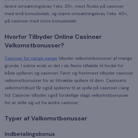
lavere omsætningskrav, f.eks. 20×, mest findes på casinoer
med små bonusbeløb, og større omsætningskrav, f.eks. 40×,
på casinoer med store bonusbeløb.
Hvorfor Tilbyder Online Casinoer
Velkomstbonusser?
Casinoer for rigtige penge
tilbyder velkomstbonusser af mange
grunde. I sidste ende er det i de fleste tilfælde til fordel for
både spilleren og casinoet. Først og fremmest tilbyder casinoer
velkomstbonusser for at tiltrække spillere til dem. Casinoets
velkomsttilbud får også spillerne til at spille på casinoet i lang
tid. Casinoer tilbyder også forskellige slags velkomstbonusser
for at skille sig ud fra andre casinoer.
Typer af Velkomstbonusser
Indbetalingsbonus