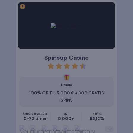
Spinsup Casino
rating
4.5
Bonus
100% OP TIL 5 000 € + 300 GRATIS
SPINS
Udbetalingstider
Spil
RTP %
0-72 timer
5 000+
96,12%
+
1