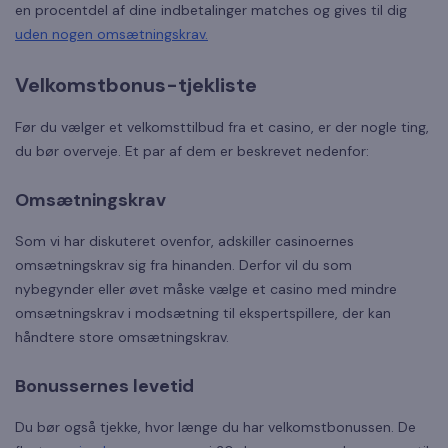
en procentdel af dine indbetalinger matches og gives til dig
uden nogen omsætningskrav.
Velkomstbonus-tjekliste
Før du vælger et velkomsttilbud fra et casino, er der nogle ting,
du bør overveje. Et par af dem er beskrevet nedenfor:
Omsætningskrav
Som vi har diskuteret ovenfor, adskiller casinoernes
omsætningskrav sig fra hinanden. Derfor vil du som
nybegynder eller øvet måske vælge et casino med mindre
omsætningskrav i modsætning til ekspertspillere, der kan
håndtere store omsætningskrav.
Bonussernes levetid
Du bør også tjekke, hvor længe du har velkomstbonussen. De