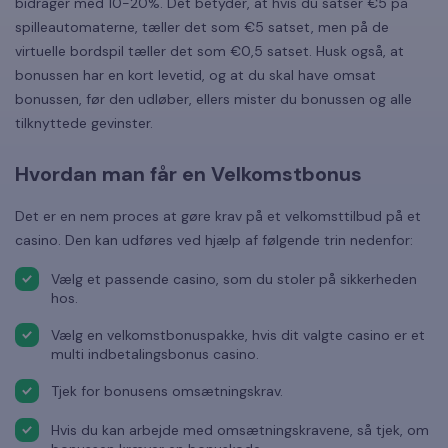
bidrager med 10-20%. Det betyder, at hvis du satser €5 på
spilleautomaterne, tæller det som €5 satset, men på de
virtuelle bordspil tæller det som €0,5 satset. Husk også, at
bonussen har en kort levetid, og at du skal have omsat
bonussen, før den udløber, ellers mister du bonussen og alle
tilknyttede gevinster.
Hvordan man får en Velkomstbonus
Det er en nem proces at gøre krav på et velkomsttilbud på et
casino. Den kan udføres ved hjælp af følgende trin nedenfor:
Vælg et passende casino, som du stoler på sikkerheden
hos.
Vælg en velkomstbonuspakke, hvis dit valgte casino er et
multi indbetalingsbonus casino.
Tjek for bonusens omsætningskrav.
Hvis du kan arbejde med omsætningskravene, så tjek, om