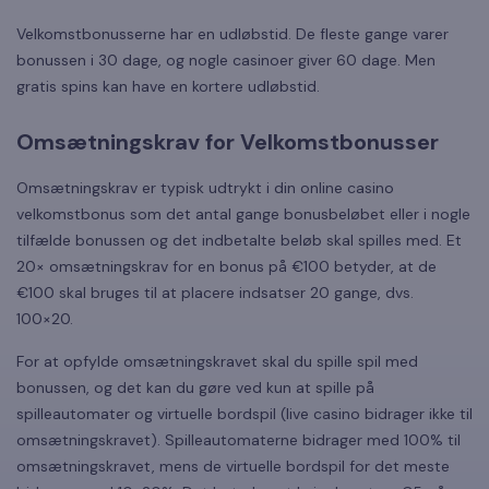
Velkomstbonusserne har en udløbstid. De fleste gange varer
bonussen i 30 dage, og nogle casinoer giver 60 dage. Men
gratis spins kan have en kortere udløbstid.
Omsætningskrav for Velkomstbonusser
Omsætningskrav er typisk udtrykt i din online casino
velkomstbonus som det antal gange bonusbeløbet eller i nogle
tilfælde bonussen og det indbetalte beløb skal spilles med. Et
20× omsætningskrav for en bonus på €100 betyder, at de
€100 skal bruges til at placere indsatser 20 gange, dvs.
100×20.
For at opfylde omsætningskravet skal du spille spil med
bonussen, og det kan du gøre ved kun at spille på
spilleautomater og virtuelle bordspil (live casino bidrager ikke til
omsætningskravet). Spilleautomaterne bidrager med 100% til
omsætningskravet, mens de virtuelle bordspil for det meste