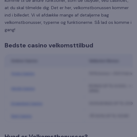
komme til de andre funktioner, som de tilbyder, ved casinoet,
at du skal tilmelde dig. Det er her, velkomstbonussen kommer
ind i billedet. Vi vil afdække mange af detaljerne bag
velkomstbonusser, typerne og funktionerne. Så lad os komme i
gang!
Bedste casino velkomsttilbud
Online Casino
Velkomst Bonus
Trickz Casino
110% bonus + 300 free spi
BONUS OP TIL 6.000,- + 2
Verde Casino
SPINS
Dreambet Casino
100% BONUS OP TIL 200€
1bet Casino
FÅ 100% OP TIL 500€!
Hvad er Velkomstbonusser?