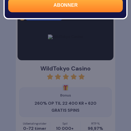
Danmark 2026
ABONNER
🔥
TOP RATED CASINO
WildTokyo Casino
rating
5
Bonus
260% OP TIL 22 400 KR + 620
GRATIS SPINS
Udbetalingstider
Spil
RTP %
0-72 timer
10 000+
96,97%