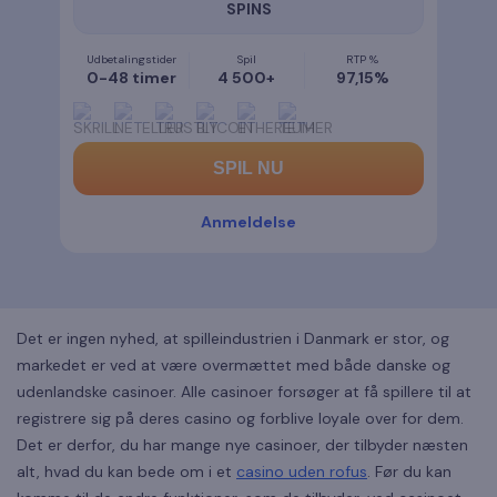
SPINS
Udbetalingstider
Spil
RTP %
0-48 timer
4 500+
97,15%
SPIL NU
Anmeldelse
Det er ingen nyhed, at spilleindustrien i Danmark er stor, og
markedet er ved at være overmættet med både danske og
udenlandske casinoer. Alle casinoer forsøger at få spillere til at
registrere sig på deres casino og forblive loyale over for dem.
Det er derfor, du har mange nye casinoer, der tilbyder næsten
alt, hvad du kan bede om i et
casino uden rofus
. Før du kan