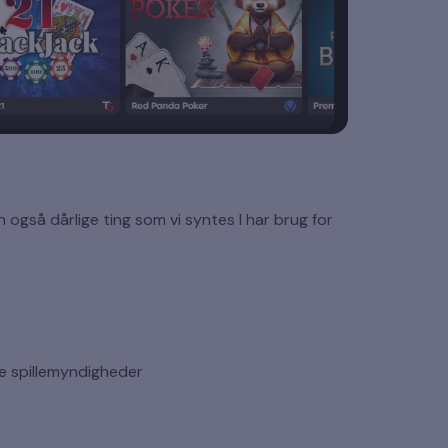
 også dårlige ting som vi syntes I har brug for
ke spillemyndigheder