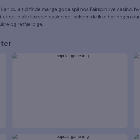
 kan du altid finde mange gode spil hos Fairspin live casino, 
at spille alle Fairspin casino spil selvom de ikke har nogen da
 sikre og retfærdige.
ter