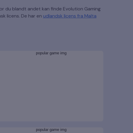
hvor du blandt andet kan finde Evolution Gaming
nsk licens. De har en
udlandsk licens fra Malta