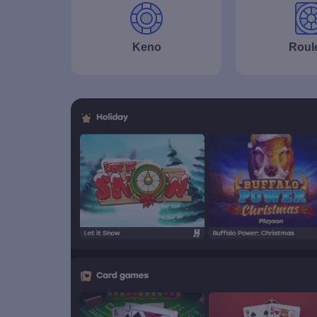
Keno
Roule