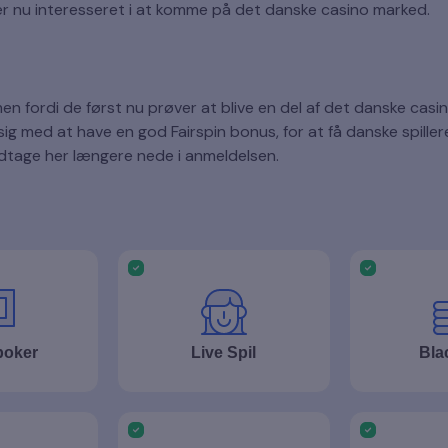
 er nu interesseret i at komme på det danske casino marked.
men fordi de først nu prøver at blive en del af det danske c
g med at have en god Fairspin bonus, for at få danske spillere ti
dtage her længere nede i anmeldelsen.
poker
Live Spil
Bla