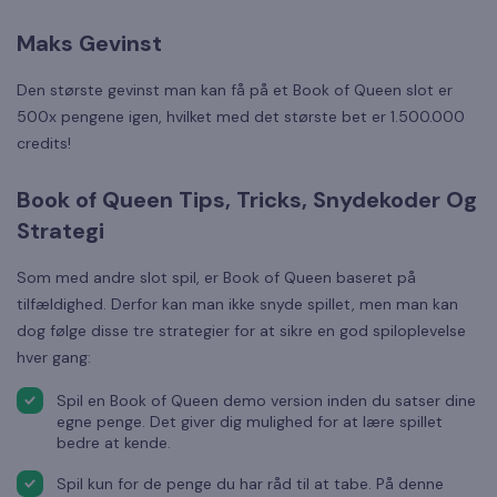
Maks Gevinst
Den største gevinst man kan få på et Book of Queen slot er
500x pengene igen, hvilket med det største bet er 1.500.000
credits!
Book of Queen Tips, Tricks, Snydekoder Og
Strategi
Som med andre slot spil, er Book of Queen baseret på
tilfældighed. Derfor kan man ikke snyde spillet, men man kan
dog følge disse tre strategier for at sikre en god spiloplevelse
hver gang:
Spil en Book of Queen demo version inden du satser dine
egne penge. Det giver dig mulighed for at lære spillet
bedre at kende.
Spil kun for de penge du har råd til at tabe. På denne