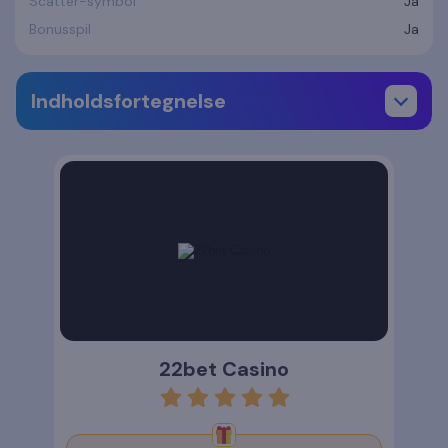
Scatter-symbol
Ja
Bonusspil
Ja
Indholdsfortegnelse
22bet Casino
rating
4.9