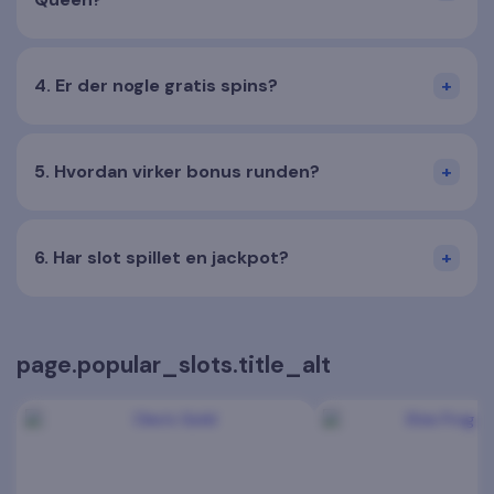
Er der nogle gratis spins?
Hvordan virker bonus runden?
Har slot spillet en jackpot?
page.popular_slots.title_alt