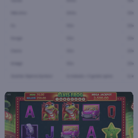
Guitar
300x
100x
Mikrofon
200x
50x
Es
50x
20x
Konge
50x
20x
Dame
50x
20x
Knægt
50x
20x
Scatter Stjerne Symbol
1x indsats + 5 gratis spins
1x ind