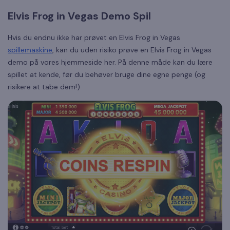
Elvis Frog in Vegas Demo Spil
Hvis du endnu ikke har prøvet en Elvis Frog in Vegas
spillemaskine
, kan du uden risiko prøve en Elvis Frog in Vegas
demo på vores hjemmeside her. På denne måde kan du lære
spillet at kende, før du behøver bruge dine egne penge (og
risikere at tabe dem!)