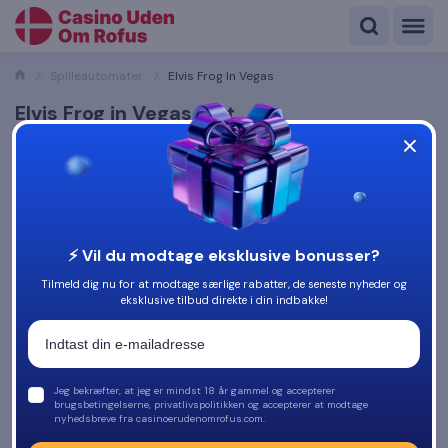
Spilleautomater
Elvis Frog In Vegas
Elvis Frog in Vegas Slot
PLAY DEMO
⚡ Vil du modtage eksklusive bonusser?
Tilmeld dig nu for at modtage særlige rabatter, de seneste nyheder og
eksklusive tilbud direkte i din indbakke!
Elvis Frog in Vegas
Jeg bekræfter, at jeg er mindst 18 år gammel og accepterer
brugsbetingelserne, privatlivspolitikken og accepterer at modtage
nyhedsbreve fra casinoerudenomrofus.com.