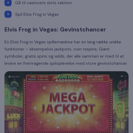
Gå til casinoets slots sektion
Spil Elvis Frog in Vegas
Elvis Frog in Vegas: Gevinstchancer
En Elvis Frog in Vegas spillemaskine har en lang række unikke
funktioner – eksempelvis jackpots, coin respins, Giant
symboler, gratis spins og wilds, der alle sammen er med til at
levere en fremragende spiloplevelse med store gevinstchancer.