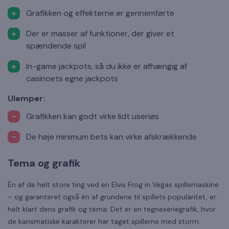
Grafikken og effekterne er gennemførte
Der er masser af funktioner, der giver et
spændende spil
In-game jackpots, så du ikke er afhængig af
casinoets egne jackpots
Ulemper:
Grafikken kan godt virke lidt useriøs
De høje minimum bets kan virke afskrækkende
Tema og grafik
Én af de helt store ting ved en Elvis Frog in Vegas spillemaskine
– og garanteret også én af grundene til spillets popularitet, er
helt klart dens grafik og tema. Det er en tegneseriegrafik, hvor
de karismatiske karakterer har taget spillerne med storm.