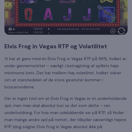
Elvis Frog in Vegas RTP og Volatilitet
Vi har at gøre med en Elvis Frog in Vegas RTP på 96%, hvilket er
under gennemsnittet – særligt i betragtning af spillets høje
minimums bets. Det har mellem-høj volatilitet, hvilket vidner
om at størstedelen af de store gevinster kommer i
bonusrunderne.
Der er ingen tvivl om at Elvis Frog in Vegas er et underholdende
spil, men man skal absolut kun se det som dette – ren
underholdning. For hvis man udelukkende ser på RTP, så finder
man mange andre spil på nettet, der tilbyder væsentligt højere
RTP (dog svigter Elvis Frog in Vegas absolut ikke på