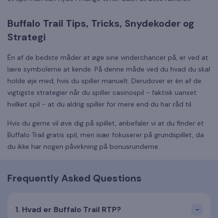
Buffalo Trail Tips, Tricks, Snydekoder og
Strategi
Én af de bedste måder at øge sine vinderchancer på, er ved at
lære symbolerne at kende. På denne måde ved du hvad du skal
holde øje med, hvis du spiller manuelt. Derudover er én af de
vigtigste strategier når du spiller casinospil - faktisk uanset
hvilket spil - at du aldrig spiller for mere end du har råd til.
Hvis du gerne vil øve dig på spillet, anbefaler vi at du finder et
Buffalo Trail gratis spil, men især fokuserer på grundspillet, da
du ikke har nogen påvirkning på bonusrunderne.
Frequently Asked Questions
Hvad er Buffalo Trail RTP?