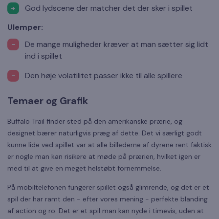
God lydscene der matcher det der sker i spillet
Ulemper:
De mange muligheder kræver at man sætter sig lidt
ind i spillet
Den høje volatilitet passer ikke til alle spillere
Temaer og Grafik
Buffalo Trail finder sted på den amerikanske prærie, og
designet bærer naturligvis præg af dette. Det vi særligt godt
kunne lide ved spillet var at alle billederne af dyrene rent faktisk
er nogle man kan risikere at møde på prærien, hvilket igen er
med til at give en meget helstøbt fornemmelse.
På mobiltelefonen fungerer spillet også glimrende, og det er et
spil der har ramt den - efter vores mening - perfekte blanding
af action og ro. Det er et spil man kan nyde i timevis, uden at