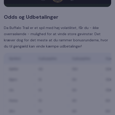
Odds og Udbetalinger
Da Buffalo Trail er et spil med høj volatilitet, får du - ikke
overraskende - mulighed for at vinde store gevinster. Det
kræver dog for det meste at du rammer bonusrunderne, hvor
du til gengæld kan vinde kæmpe udbetalinger!
Symbol
2 på payline
3 på payline
4 på p
Bøffel
40
150
200
Bjørn
15
50
150
Ulv
15
50
150
Puma
10
40
80
Ørn
10
40
80