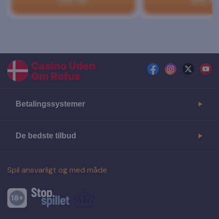
SPIL NU
SPIL N
facebook
instagram
twitter
yo
Betalingssystemer
De bedste tilbud
Spil ansvarligt og med måde