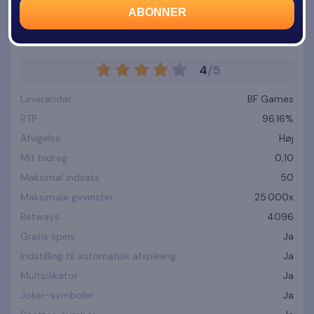
ABONNER
4
/5
rating
4
Leverandør
BF Games
RTP
96.16%
Afvigelse
Høj
Mit bidrag
0,10
Maksimal indsats
50
Maksimale gevinster
25.000x
Betways
4096
Gratis spins
Ja
Indstilling til automatisk afspilning
Ja
Multiplikator
Ja
Joker-symboler
Ja