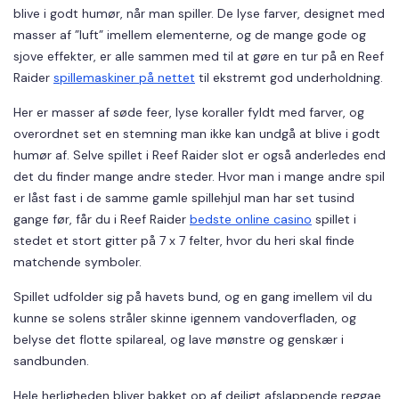
blive i godt humør, når man spiller. De lyse farver, designet med
masser af ”luft” imellem elementerne, og de mange gode og
sjove effekter, er alle sammen med til at gøre en tur på en Reef
Raider
spillemaskiner på nettet
til ekstremt god underholdning.
Her er masser af søde feer, lyse koraller fyldt med farver, og
overordnet set en stemning man ikke kan undgå at blive i godt
humør af. Selve spillet i Reef Raider slot er også anderledes end
det du finder mange andre steder. Hvor man i mange andre spil
er låst fast i de samme gamle spillehjul man har set tusind
gange før, får du i Reef Raider
bedste online casino
spillet i
stedet et stort gitter på 7 x 7 felter, hvor du heri skal finde
matchende symboler.
Spillet udfolder sig på havets bund, og en gang imellem vil du
kunne se solens stråler skinne igennem vandoverfladen, og
belyse det flotte spilareal, og lave mønstre og genskær i
sandbunden.
Hele herligheden bliver bakket op af dejligt afslappende reggae