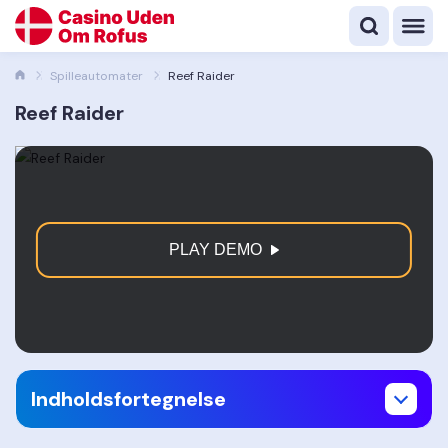
Spilleautomater
Reef Raider
Reef Raider
PLAY DEMO
⚡ Vil du modtage eksklusive bonusser?
Tilmeld dig nu for at modtage særlige rabatter, de seneste nyheder og
eksklusive tilbud direkte i din indbakke!
Jeg bekræfter, at jeg er mindst 18 år gammel og accepterer
Indholdsfortegnelse
brugsbetingelserne, privatlivspolitikken og accepterer at modtage
nyhedsbreve fra casinoerudenomrofus.com.