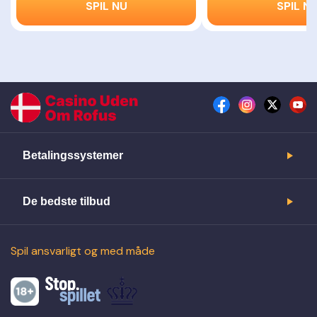
SPIL NU
SPIL N
facebook
instagram
twitter
yo
Betalingssystemer
De bedste tilbud
Spil ansvarligt og med måde