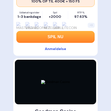
100% OP TIL 400€ + 150 FS
Udbetalingstider
Spil
RTP %
1-3 bankdage
+2000
97.63%
+
3
SPIL NU
Anmeldelse