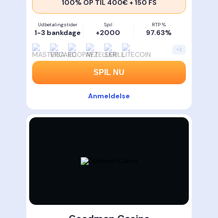
100% OP TIL 400€ + 150 FS
Udbetalingstider
Spil
RTP %
1-3 bankdage
+2000
97.63%
+
3
SPIL NU
Anmeldelse