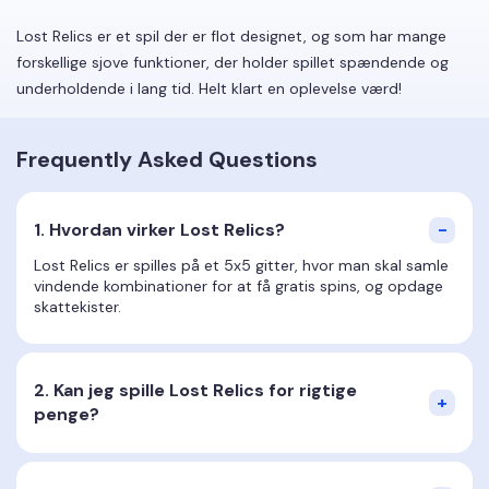
Lost Relics er et spil der er flot designet, og som har mange
forskellige sjove funktioner, der holder spillet spændende og
underholdende i lang tid. Helt klart en oplevelse værd!
Frequently Asked Questions
Hvordan virker Lost Relics?
Lost Relics er spilles på et 5x5 gitter, hvor man skal samle
vindende kombinationer for at få gratis spins, og opdage
skattekister.
Kan jeg spille Lost Relics for rigtige
penge?