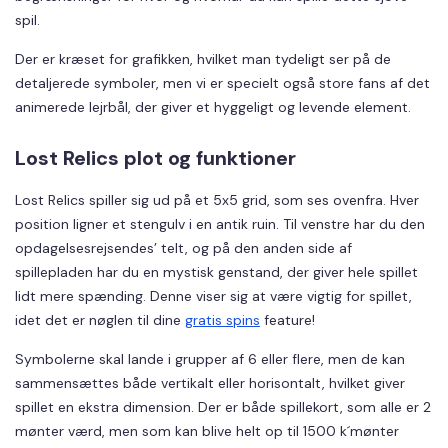
spil.
Der er kræset for grafikken, hvilket man tydeligt ser på de
detaljerede symboler, men vi er specielt også store fans af det
animerede lejrbål, der giver et hyggeligt og levende element.
Lost Relics plot og funktioner
Lost Relics spiller sig ud på et 5x5 grid, som ses ovenfra. Hver
position ligner et stengulv i en antik ruin. Til venstre har du den
opdagelsesrejsendes’ telt, og på den anden side af
spillepladen har du en mystisk genstand, der giver hele spillet
lidt mere spænding. Denne viser sig at være vigtig for spillet,
idet det er nøglen til dine
gratis spins
feature!
Symbolerne skal lande i grupper af 6 eller flere, men de kan
sammensættes både vertikalt eller horisontalt, hvilket giver
spillet en ekstra dimension. Der er både spillekort, som alle er 2
mønter værd, men som kan blive helt op til 1500 k´mønter