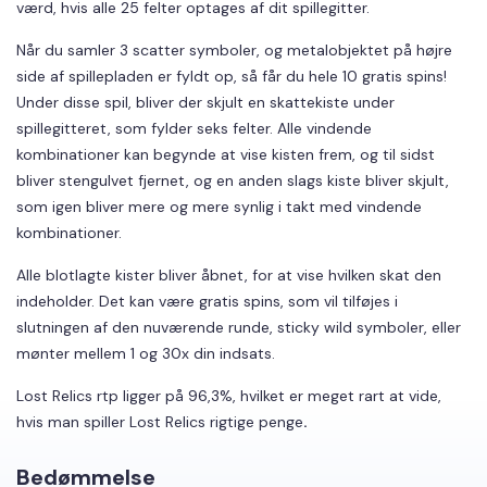
værd, hvis alle 25 felter optages af dit spillegitter.
Når du samler 3 scatter symboler, og metalobjektet på højre
side af spillepladen er fyldt op, så får du hele 10 gratis spins!
Under disse spil, bliver der skjult en skattekiste under
spillegitteret, som fylder seks felter. Alle vindende
kombinationer kan begynde at vise kisten frem, og til sidst
bliver stengulvet fjernet, og en anden slags kiste bliver skjult,
som igen bliver mere og mere synlig i takt med vindende
kombinationer.
Alle blotlagte kister bliver åbnet, for at vise hvilken skat den
indeholder. Det kan være gratis spins, som vil tilføjes i
slutningen af den nuværende runde, sticky wild symboler, eller
mønter mellem 1 og 30x din indsats.
Lost Relics rtp ligger på 96,3%, hvilket er meget rart at vide,
hvis man spiller Lost Relics rigtige penge
.
Bedømmelse